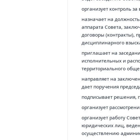
организует контроль з
назначает на должность
аппарата Совета, заключ
договоры (контракты), 
дисциплинарного взыск
приглашает на заседани
исполнительных и распо
территориального общес
направляет на заключе
дает поручения председ
подписывает решения, п
организует рассмотрени
организует работу Сове
юридических лиц, веде
осуществлению админис