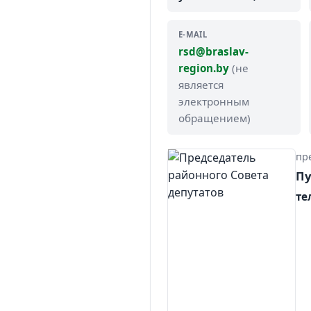
E-MAIL
rsd@braslav-
region.by
(не
является
электронным
обращением)
пр
Пу
тел