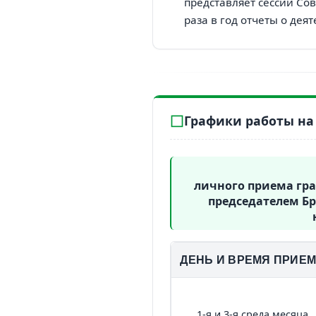
представляет сессии Со
раза в год отчеты о дея
Графики работы на I
личного приема гр
председателем Бр
ДЕНЬ И ВРЕМЯ ПРИЕ
1-я и 3-я среда месяца