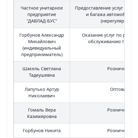
Частное унитарное
Предоставление услуг по п
предприятие
и багажа автомобильн
"ДАВЛАД-БУС"
(нерегулярные п
Горбунов Александр
Оказание услуг по ремон
Михайлович
обслуживанию трансп
(индивидуальный
предприниматель)
Шакель Светлана
Розничная то
Тадеушевна
Лапутько Артур
Оптовая тор
Николаевич
Гомаль Вера
Розничная то
Казимировна
Горбунов Никита
Розничная то