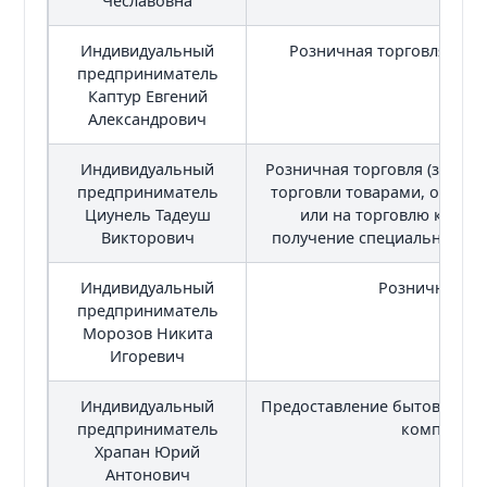
Чеславовна
Индивидуальный
Розничная торговля, пр
предприниматель
Каптур Евгений
Александрович
Индивидуальный
Розничная торговля (за ис
предприниматель
торговли товарами, оборо
Циунель Тадеуш
или на торговлю кото
Викторович
получение специально раз
Индивидуальный
Розничная то
предприниматель
Морозов Никита
Игоревич
Индивидуальный
Предоставление бытовых услу
предприниматель
компьютер
Храпан Юрий
Антонович