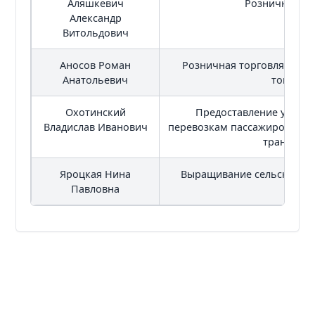
Аляшкевич
Розничная то
Александр
Витольдович
Аносов Роман
Розничная торговля неп
Анатольевич
товарам
Охотинский
Предоставление услуг 
Владислав Иванович
перевозкам пассажиров и б
транспор
Яроцкая Нина
Выращивание сельскохозя
Павловна