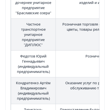
дочернее унитарное
изделий и издели
предприятие
"Браславские озера"
Частное
Розничная торговля (сувен
транспортное
цветы, товары религиоз
унитарное
предприятие
"ДИПЛЮС"
Федотов Юрий
Розничная то
Геннадьевич
(индивидуальный
предприниматель)
Кондратенко Артём
Оказание услуг по ремон
Владимирович
обслуживанию трансп
(индивидуальный
предприниматель)
Туристско-
Предоставление бытовых услу