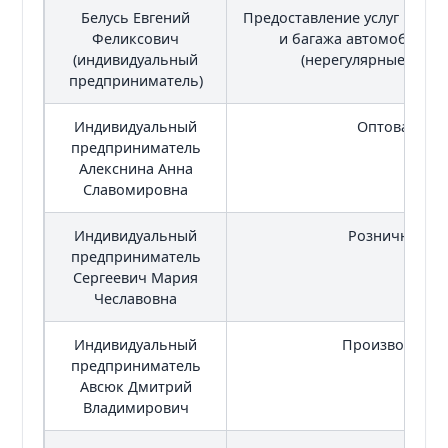
Белусь Евгений
Предоставление услуг по п
Феликсович
и багажа автомобильн
(индивидуальный
(нерегулярные перев
предприниматель)
Индивидуальный
Оптовая тор
предприниматель
Алекснина Анна
Славомировна
Индивидуальный
Розничная то
предприниматель
Сергеевич Мария
Чеславовна
Индивидуальный
Производство
предприниматель
Авсюк Дмитрий
Владимирович