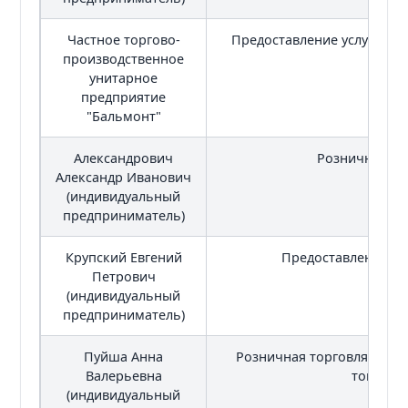
Частное торгово-
Предоставление услуг общ
производственное
унитарное
предприятие
"Бальмонт"
Александрович
Розничная то
Александр Иванович
(индивидуальный
предприниматель)
Крупский Евгений
Предоставление бы
Петрович
(индивидуальный
предприниматель)
Пуйша Анна
Розничная торговля неп
Валерьевна
товарам
(индивидуальный