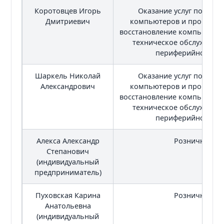
Коротовцев Игорь
Оказание услуг по устан
Дмитриевич
компьютеров и программ
восстановление компьютеров
техническое обслуживан
периферийного об
Шаркель Николай
Оказание услуг по устан
Александрович
компьютеров и программ
восстановление компьютеров
техническое обслуживан
периферийного об
Алекса Александр
Розничная то
Степанович
(индивидуальный
предприниматель)
Пуховская Карина
Розничная то
Анатольевна
(индивидуальный