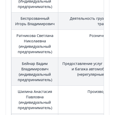
(Индивидуальный
предприниматель)
Беспрозванный
Деятельность грузовог
Игорь Владимирович
транспор
Ратникова Светлана
Розничная то
Николаевна
(индивидуальный
предприниматель)
Бейнар Вадим
Предоставление услуг по п
Владимирович
и багажа автомобильн
(индивидуальный
(нерегулярные перев
предприниматель)
Шилина Анастасия
Производство
Павловна
(индивидуальный
предприниматель)