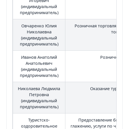
Игоревич
(индивидуальный
предприниматель)
Овчаренко Юлия
Розничная торговля неп
Николаевна
товарам
(индивидуальный
предприниматель)
Иванов Анатолий
Розничная то
Анатольевич
(индивидуальный
предприниматель)
Николаева Людмила
Оказание туристич
Петровна
(индивидуальный
предприниматель)
Туристско-
Предоставление бытовых 
оздоровительное
глажению, услуги по чистке 