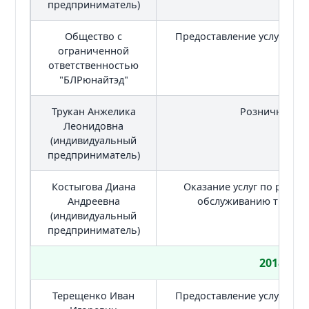
предприниматель)
Общество с
Предоставление услуг общ
ограниченной
ответственностью
"БЛРюнайтэд"
Трукан Анжелика
Розничная то
Леонидовна
(индивидуальный
предприниматель)
Костыгова Диана
Оказание услуг по ремон
Андреевна
обслуживанию трансп
(индивидуальный
предприниматель)
2018
Терещенко Иван
Предоставление услуг общ