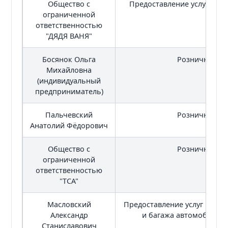
Общество с
Предоставление услуг общ
ограниченной
ответственностью
"ДЯДЯ ВАНЯ"
Босянок Ольга
Розничная то
Михайловна
(индивидуальный
предприниматель)
Пальчевский
Розничная то
Анатолий Фёдорович
Общество с
Розничная то
ограниченной
ответственностью
"ТСА"
Масловский
Предоставление услуг по п
Александр
и багажа автомобильн
Станиславович