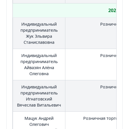
2021
Индивидуальный
Розничная то
предприниматель
Жук Эльвира
Станиславовна
Индивидуальный
Розничная то
предприниматель
Айвазян Алёна
Олеговна
Индивидуальный
Розничная то
предприниматель
Игнатовский
Вячеслав Витальевич
Мацук Андрей
Розничная торговля 
Олегович