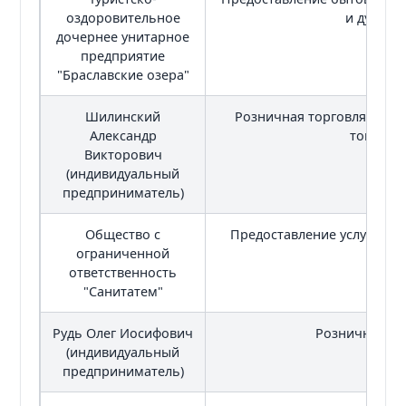
оздоровительное
и душевы
дочернее унитарное
предприятие
"Браславские озера"
Шилинский
Розничная торговля неп
Александр
товарам
Викторович
(индивидуальный
предприниматель)
Общество с
Предоставление услуг общ
ограниченной
ответственность
"Санитатем"
Рудь Олег Иосифович
Розничная то
(индивидуальный
предприниматель)